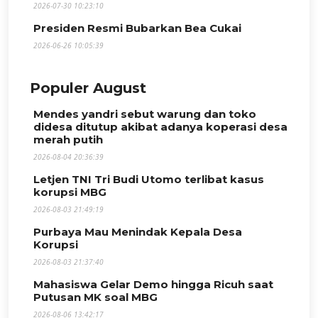
2026-07-30 10:23:10
Presiden Resmi Bubarkan Bea Cukai
2026-06-26 10:05:39
Populer August
Mendes yandri sebut warung dan toko
didesa ditutup akibat adanya koperasi desa
merah putih
2026-08-04 20:36:39
Letjen TNI Tri Budi Utomo terlibat kasus
korupsi MBG
2026-08-03 21:49:19
Purbaya Mau Menindak Kepala Desa
Korupsi
2026-08-03 21:37:40
Mahasiswa Gelar Demo hingga Ricuh saat
Putusan MK soal MBG
2026-08-06 13:42:17