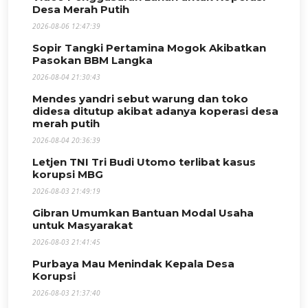
Desa Merah Putih
2026-08-06 12:47:39
Sopir Tangki Pertamina Mogok Akibatkan
Pasokan BBM Langka
2026-08-04 21:30:43
Mendes yandri sebut warung dan toko
didesa ditutup akibat adanya koperasi desa
merah putih
2026-08-04 20:36:39
Letjen TNI Tri Budi Utomo terlibat kasus
korupsi MBG
2026-08-03 21:49:19
Gibran Umumkan Bantuan Modal Usaha
untuk Masyarakat
2026-08-03 21:41:45
Purbaya Mau Menindak Kepala Desa
Korupsi
2026-08-03 21:37:40