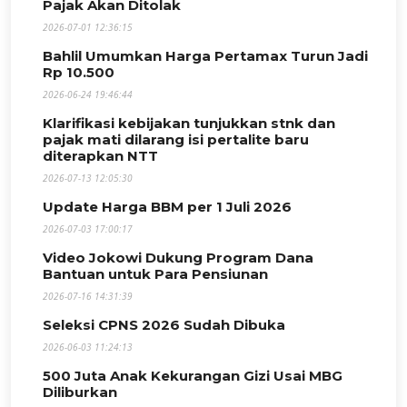
Pajak Akan Ditolak
2026-07-01 12:36:15
Bahlil Umumkan Harga Pertamax Turun Jadi
Rp 10.500
2026-06-24 19:46:44
Klarifikasi kebijakan tunjukkan stnk dan
pajak mati dilarang isi pertalite baru
diterapkan NTT
2026-07-13 12:05:30
Update Harga BBM per 1 Juli 2026
2026-07-03 17:00:17
Video Jokowi Dukung Program Dana
Bantuan untuk Para Pensiunan
2026-07-16 14:31:39
Seleksi CPNS 2026 Sudah Dibuka
2026-06-03 11:24:13
500 Juta Anak Kekurangan Gizi Usai MBG
Diliburkan