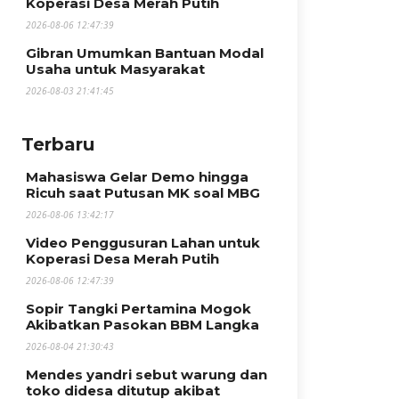
Koperasi Desa Merah Putih
2026-08-06 12:47:39
Gibran Umumkan Bantuan Modal
Usaha untuk Masyarakat
2026-08-03 21:41:45
Terbaru
Mahasiswa Gelar Demo hingga
Ricuh saat Putusan MK soal MBG
2026-08-06 13:42:17
Video Penggusuran Lahan untuk
Koperasi Desa Merah Putih
2026-08-06 12:47:39
Sopir Tangki Pertamina Mogok
Akibatkan Pasokan BBM Langka
2026-08-04 21:30:43
Mendes yandri sebut warung dan
toko didesa ditutup akibat