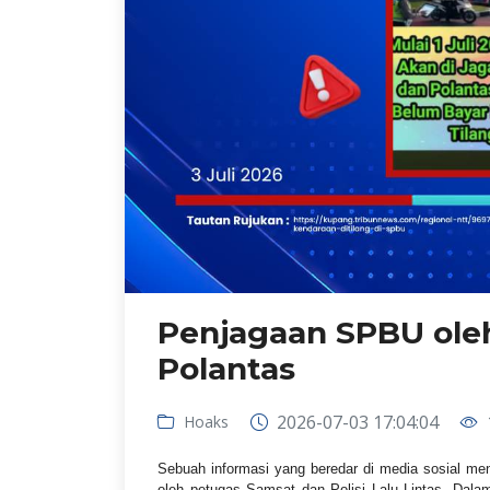
Penjagaan SPBU ole
Polantas
2026-07-03 17:04:04
Hoaks
Sebuah informasi yang beredar di media sosial me
oleh petugas Samsat dan Polisi Lalu Lintas. Dala