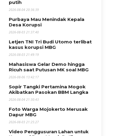
putih
2026-08-04 20:36:39
Purbaya Mau Menindak Kepala
Desa Korupsi
2026-08-03 21:37:40
Letjen TNI Tri Budi Utomo terlibat
kasus korupsi MBG
2026-08-03 21:49:19
Mahasiswa Gelar Demo hingga
Ricuh saat Putusan MK soal MBG
2026-08-06 13:42:17
Sopir Tangki Pertamina Mogok
Akibatkan Pasokan BBM Langka
2026-08-04 21:30:43
Foto Warga Mojokerto Merusak
Dapur MBG
2026-08-03 21:25:27
Video Penggusuran Lahan untuk