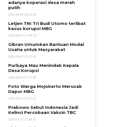
adanya koperasi desa merah
putih
2026-08-04 20:36:39
Letjen TNI Tri Budi Utomo terlibat
kasus korupsi MBG
2026-08-03 21:49:19
Gibran Umumkan Bantuan Modal
Usaha untuk Masyarakat
2026-08-03 21:41:45
Purbaya Mau Menindak Kepala
Desa Korupsi
2026-08-03 21:37:40
Foto Warga Mojokerto Merusak
Dapur MBG
2026-08-03 21:25:27
Prabowo Sebut Indonesia Jadi
Kelinci Percobaan Vaksin TBC
2026-07-31 21:08:22