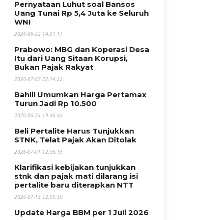
Pernyataan Luhut soal Bansos
Uang Tunai Rp 5,4 Juta ke Seluruh
WNI
2026-06-22 14:01:17
Prabowo: MBG dan Koperasi Desa
Itu dari Uang Sitaan Korupsi,
Bukan Pajak Rakyat
2026-07-07 22:14:22
Bahlil Umumkan Harga Pertamax
Turun Jadi Rp 10.500
2026-06-24 19:46:44
Beli Pertalite Harus Tunjukkan
STNK, Telat Pajak Akan Ditolak
2026-07-01 12:36:15
Klarifikasi kebijakan tunjukkan
stnk dan pajak mati dilarang isi
pertalite baru diterapkan NTT
2026-07-13 12:05:30
Update Harga BBM per 1 Juli 2026