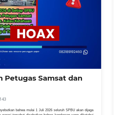
h Petugas Samsat dan
143
nyebutkan bahwa mulai 1 Juli 2026 seluruh SPBU akan dijaga
m narasi tersebut disebutkan bahwa kendaraan yang diketahui