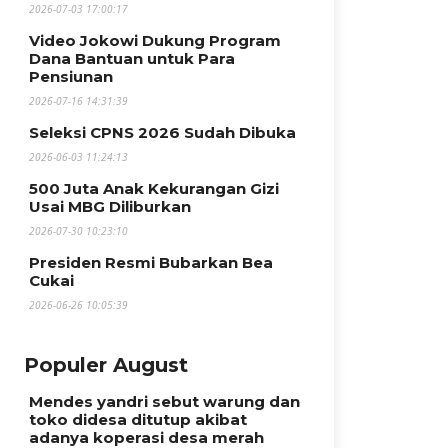
2026-07-03 17:00:17
Video Jokowi Dukung Program
Dana Bantuan untuk Para
Pensiunan
2026-07-16 14:31:39
Seleksi CPNS 2026 Sudah Dibuka
2026-06-03 11:24:13
500 Juta Anak Kekurangan Gizi
Usai MBG Diliburkan
2026-07-30 10:23:10
Presiden Resmi Bubarkan Bea
Cukai
2026-06-26 10:05:39
Populer August
Mendes yandri sebut warung dan
toko didesa ditutup akibat
adanya koperasi desa merah