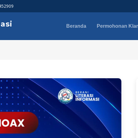
 452909
asi
Beranda
Permohonan Klari